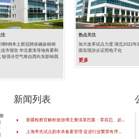
关注
热点关注
新增8例本土新冠肺炎确诊病例
加大改革试点力度 湖北2022年
大连市报告 华北黄淮等地有雾和
面实现涉企证照电子化
气 较强冷空气将自西向东影响我
更多
新闻列表
册
新疆检察官解析旅游博主亵渎英烈案：零容忍、必追责
技
一
上海率先试点剧本杀备案管理 促进行业繁荣有序发展
技